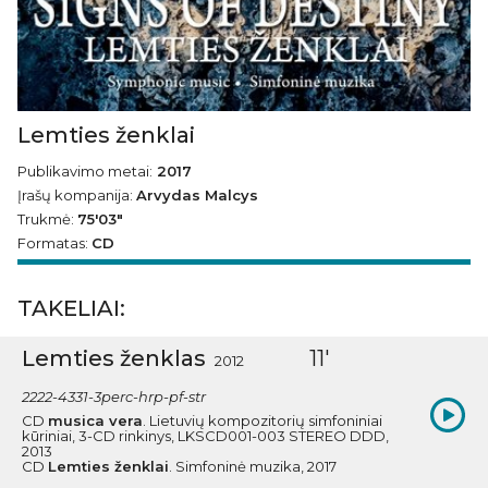
Lemties ženklai
Publikavimo metai:
2017
Įrašų kompanija:
Arvydas Malcys
Trukmė:
75′03″
Formatas:
CD
TAKELIAI:
Lemties ženklas
11'
2012
2222-4331-3perc-hrp-pf-str
CD
musica vera
. Lietuvių kompozitorių simfoniniai
kūriniai, 3-CD rinkinys, LKSCD001-003 STEREO DDD,
2013
CD
Lemties ženklai
. Simfoninė muzika, 2017