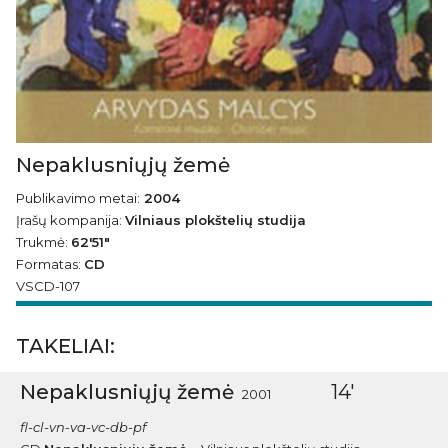
Nepaklusniųjų žemė
Publikavimo metai:
2004
Įrašų kompanija:
Vilniaus plokštelių studija
Trukmė:
62′51″
Formatas:
CD
VSCD-107
TAKELIAI:
Nepaklusniųjų žemė
14'
2001
fl-cl-vn-va-vc-db-pf