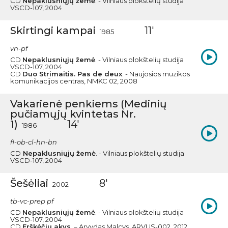
CD
Nepaklusniųjų žemė
. - Vilniaus plokštelių studija
VSCD-107, 2004
Skirtingi kampai
11'
1985
vn-pf
CD
Nepaklusniųjų žemė
. - Vilniaus plokštelių studija
VSCD-107, 2004
CD
Duo Strimaitis. Pas de deux
. - Naujosios muzikos
komunikacijos centras, NMKC 02, 2008
Vakarienė penkiems (Medinių
pučiamųjų kvintetas Nr.
1)
14'
1986
fl-ob-cl-hn-bn
CD
Nepaklusniųjų žemė
. - Vilniaus plokštelių studija
VSCD-107, 2004
Šešėliai
8'
2002
tb-vc-prep pf
CD
Nepaklusniųjų žemė
. - Vilniaus plokštelių studija
VSCD-107, 2004
CD
Erškėčių akys
. – Arvydas Malcys, ARVUS-002, 2012